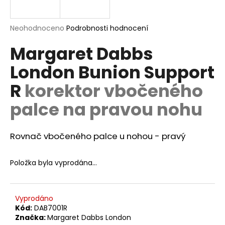
a
j
Průměrné
Neohodnoceno
Podrobnosti hodnocení
í
hodnocení
Margaret Dabbs
produktu
t
je
?
London Bunion Support
0,0
z
R
korektor vbočeného
5
hvězdiček.
palce na pravou nohu
HLEDAT
Rovnač vbočeného palce u nohou - pravý
D
Položka byla vyprodána…
o
p
o
Vyprodáno
r
Kód:
DAB7001R
u
Značka:
Margaret Dabbs London