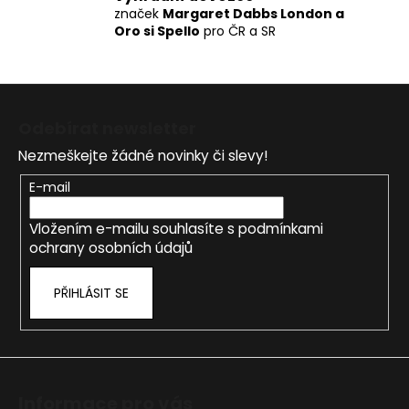
značek
Margaret Dabbs London a
Oro si Spello
pro ČR a SR
Z
á
Odebírat newsletter
p
Nezmeškejte žádné novinky či slevy!
a
t
E-mail
í
Vložením e-mailu souhlasíte s
podmínkami
ochrany osobních údajů
PŘIHLÁSIT SE
Informace pro vás