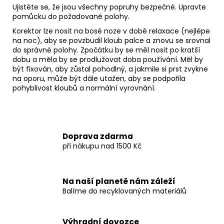
Ujistěte se, že jsou všechny popruhy bezpečné. Upravte
pomůcku do požadované polohy.
Korektor lze nosit na bosé noze v době relaxace (nejlépe
na noc), aby se povzbudil kloub palce a znovu se srovnal
do správné polohy. Zpočátku by se měl nosit po kratší
dobu a měla by se prodlužovat doba používání. Měl by
být fixován, aby zůstal pohodlný, a jakmile si prst zvykne
na oporu, může být dále utažen, aby se podpořila
pohyblivost kloubů a normální vyrovnání.
Doprava zdarma
při nákupu nad 1500 Kč
Na naší planetě nám záleží
Balíme do recyklovaných materiálů
Výhradní dovozce