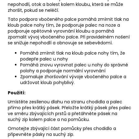
nepohodlí, otok a bolest kolem kloubu, která se může
zhoršit, pokud se neléčí.
Tato podpora vbočeného palce pomáhá zmírnit tlak na
kloub palce nohy tím, že podporuje palec na noze a
podporuje opětovné vyrovnání kloubu a pomáhá
zpomalit vývoj vbočeného palce. Při pravidelném nošení
se snižuje nepohodlí a obnovuje se sebevědomí.
Pomáhá zmírnit tlak na kloub palce nohy tím, že
podepře palec u nohy
Pomáhá znovu vyrovnat palec u nohy do správné
polohy a podporuje normální vyrovnání
Zpomaluje zhoršování vývoje vbočeného palce a
udržovat kloub pohyblivý.
Použití:
Umístěte zesílenou dlahu na stranu chodidla a palec
přímo přes krátký pásek. Přeložte krátký pásek přes palec
ve směru zbývajících prstů a přetáhněte pásek na
suchý zip kolem palce a na pomůcku.
Omotejte zbývající část pomůcky přes chodidlo a
připevněte pásky na suchý zip.