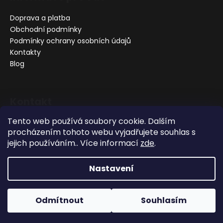
Doprava a platba
Obchodní podmínky
Podmínky ochrany osobních údajů
Kontakty
Blog
Kontakt
Tento web používá soubory cookie. Dalším
+420 732 356 577
procházením tohoto webu vyjadřujete souhlas s
info@gretti.cz
jejich používáním.. Více informací
zde
.
https://www.facebook.com/grettiluxusnipece
gretti_krasa_zdravi/
Nastavení
Vytvořil Shoptet
Odmítnout
Souhlasím
Copyright 2026
Gretti
. Všechna práva vyhrazena.