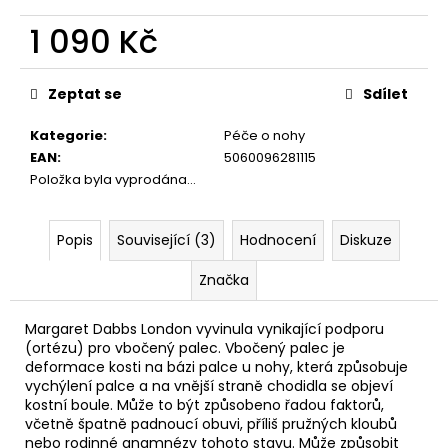
č
u
1 090 Kč
j
e
Měrná
cena:
m
Zeptat se
Sdílet
e
Kategorie
:
Péče o nohy
EAN
:
5060096281115
MARGARET
Položka byla vyprodána…
DABBS
LONDON
PURE
REPAIRING
Popis
Související (3)
Hodnocení
Diskuze
HAND
CREAM
Značka
200
ML
REGENERAČNÍ
Margaret Dabbs London vyvinula vynikající podporu
KRÉM
(ortézu) pro vbočený palec. Vbočený palec je
NA
deformace kosti na bázi palce u nohy, která způsobuje
RUCE
vychýlení palce a na vnější straně chodidla se objeví
1
kostní boule. Může to být způsobeno řadou faktorů,
090
včetně špatně padnoucí obuvi, příliš pružných kloubů
Kč
nebo rodinné anamnézy tohoto stavu. Může způsobit