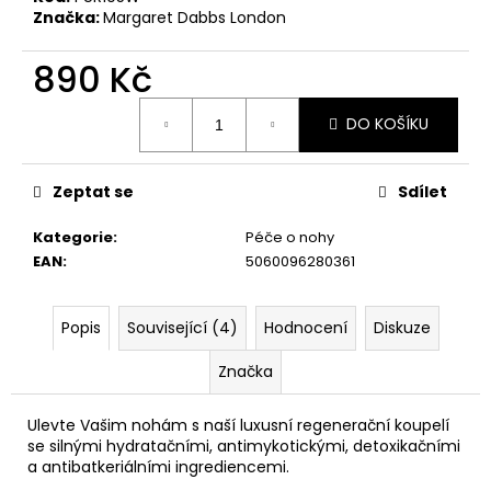
č
Značka:
Margaret Dabbs London
u
j
890 Kč
e
m
Měrná
e
DO KOŠÍKU
cena:
MARGARET
Zeptat se
Sdílet
DABBS
LONDON
Kategorie
:
Péče o nohy
PURE
REPAIRING
EAN
:
5060096280361
HAND
CREAM
200
Popis
Související (4)
Hodnocení
Diskuze
ML
REGENERAČNÍ
Značka
KRÉM
NA
RUCE
Ulevte Vašim nohám s naší luxusní regenerační koupelí
1
se silnými hydratačními, antimykotickými, detoxikačními
090
a antibatkeriálními ingrediencemi.
Kč