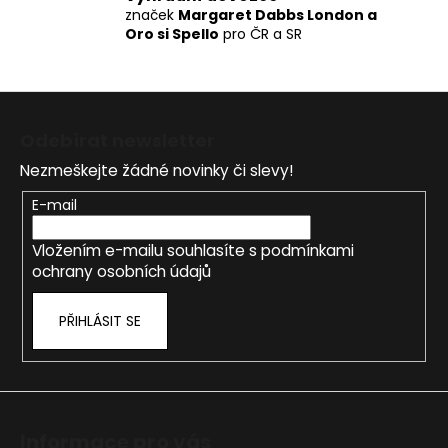
značek
Margaret Dabbs London a
Oro si Spello
pro ČR a SR
Z
á
Odebírat newsletter
p
Nezmeškejte žádné novinky či slevy!
a
t
E-mail
í
Vložením e-mailu souhlasíte s
podmínkami
ochrany osobních údajů
PŘIHLÁSIT SE
Informace pro vás