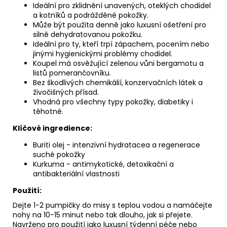
Ideální pro zklidnění unavených, oteklých chodidel
a kotníků a podrážděné pokožky.
Může být použita denně jako luxusní ošetření pro
silně dehydratovanou pokožku.
Ideální pro ty, kteří trpí zápachem, pocením nebo
jinými hygienickými problémy chodidel.
Koupel má osvěžující zelenou vůni bergamotu a
listů pomerančovníku.
Bez škodlivých chemikálií, konzervačních látek a
živočišných přísad.
Vhodná pro všechny typy pokožky, diabetiky i
těhotné.
Klíčové ingredience:
Buriti olej - intenzivní hydratacea a regenerace
suché pokožky
Kurkuma - antimykotické, detoxikační a
antibakteriální vlastnosti
Použití:
Dejte 1-2 pumpičky do misy s teplou vodou a namáčejte
nohy na 10-15 minut nebo tak dlouho, jak si přejete.
Navrženo pro použití jako luxusní týdenní péče nebo