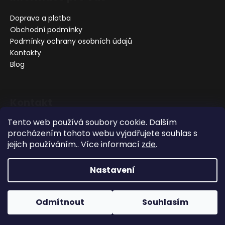
Doprava a platba
Obchodní podmínky
Podmínky ochrany osobních údajů
Kontakty
Blog
Kontakt
Tento web používá soubory cookie. Dalším
+420 732 356 577
procházením tohoto webu vyjadřujete souhlas s
info@gretti.cz
jejich používáním.. Více informací
zde
.
https://www.facebook.com/grettiluxusnipece
gretti_krasa_zdravi/
Nastavení
Vytvořil Shoptet
Odmítnout
Souhlasím
Copyright 2026
Gretti
. Všechna práva vyhrazena.