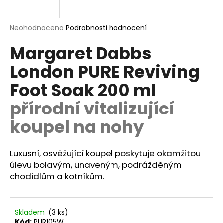
a
j
Průměrné
Neohodnoceno
Podrobnosti hodnocení
í
hodnocení
Margaret Dabbs
produktu
t
je
?
London PURE Reviving
0,0
z
Foot Soak 200 ml
5
hvězdiček.
přírodní vitalizující
HLEDAT
koupel na nohy
Luxusní, osvěžující koupel poskytuje okamžitou
D
úlevu bolavým, unaveným, podrážděným
o
chodidlům a kotníkům.
p
o
r
u
Skladem
(3 ks)
Kód:
PUR105W