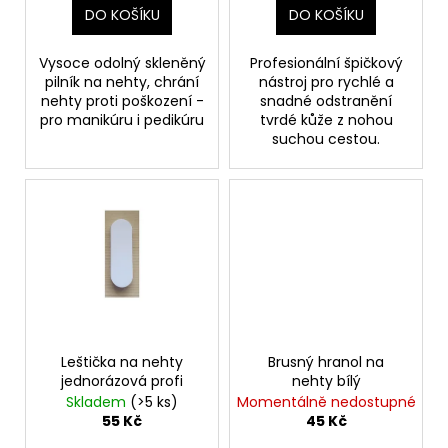
č
t
DO KOŠÍKU
DO KOŠÍKU
u
ů
j
Vysoce odolný skleněný
Profesionální špičkový
e
pilník na nehty, chrání
nástroj pro rychlé a
m
nehty proti poškození -
snadné odstranění
e
pro manikúru i pedikúru
tvrdé kůže z nohou
suchou cestou.
MARGARET
DABBS
LONDON
PURE
REPAIRING
HAND
CREAM
200
ML
REGENERAČNÍ
KRÉM
NA
Leštička na nehty
Brusný hranol na
RUCE
jednorázová profi
nehty bílý
1
Skladem
(>5 ks)
Momentálně nedostupné
090
55 Kč
45 Kč
Kč