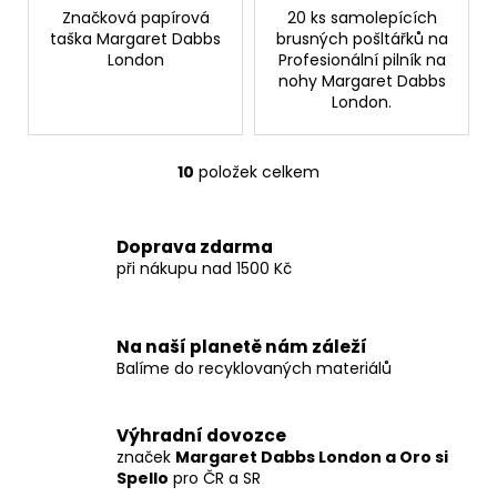
Značková papírová
20 ks samolepících
taška Margaret Dabbs
brusných pošltářků na
London
Profesionální pilník na
nohy Margaret Dabbs
London.
10
položek celkem
O
v
l
Doprava zdarma
á
při nákupu nad 1500 Kč
d
a
c
Na naší planetě nám záleží
í
Balíme do recyklovaných materiálů
p
r
v
Výhradní dovozce
k
značek
Margaret Dabbs London a Oro si
y
Spello
pro ČR a SR