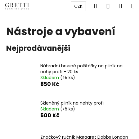
K
Přejít
Hledat
Náku
M
Přihlášen
CZK
na
o
obsah
Zpět
Zpět
košík
š
í
Nástroje a vybavení
C
k
o
Nejprodávanější
p
o
t
Náhradní brusné polštářky na pilník na
nohy profi - 20 ks
ř
Skladem
(>5 ks)
e
850 Kč
b
u
Skleněný pilník na nehty profi
j
Skladem
(>5 ks)
e
500 Kč
t
e
n
Značkový ručník Margaret Dabbs London