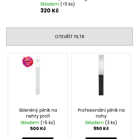
Skladem
(>5 ks)
a
320 Kč
j
í
t
OTEVŘÍT FILTR
?
V
ý
p
HLEDAT
i
s
p
D
r
o
o
Skleněný pilník na
Profesionální pilník na
p
nehty profi
nohy
d
o
Skladem
(>5 ks)
Skladem
(3 ks)
r
u
500 Kč
950 Kč
u
k