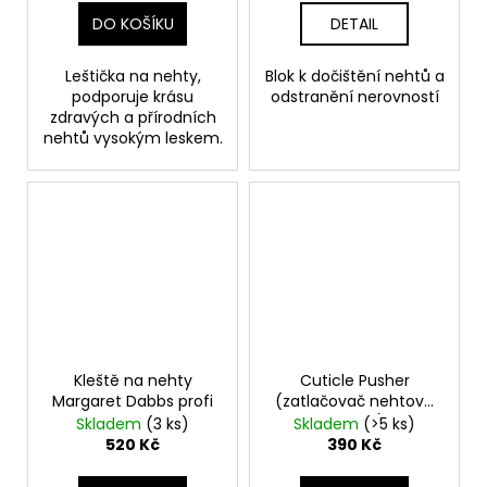
DO KOŠÍKU
DETAIL
Leštička na nehty,
Blok k dočištění nehtů a
podporuje krásu
odstranění nerovností
zdravých a přírodních
nehtů vysokým leskem.
Kleště na nehty
Cuticle Pusher
Margaret Dabbs profi
(zatlačovač nehtové
kůžičky)
Skladem
(3 ks)
Skladem
(>5 ks)
520 Kč
390 Kč