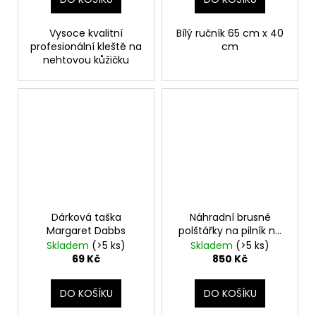
Vysoce kvalitní
Bílý ručník 65 cm x 40
profesionální kleště na
cm
nehtovou kůžičku
Dárková taška
Náhradní brusné
Margaret Dabbs
polštářky na pilník na
nohy profi - 20 ks
Skladem
(>5 ks)
Skladem
(>5 ks)
69 Kč
850 Kč
DO KOŠÍKU
DO KOŠÍKU