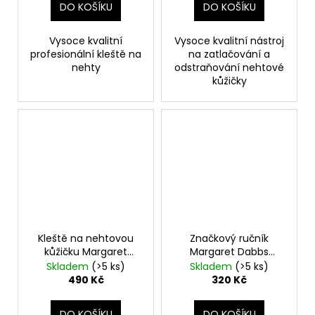
DO KOŠÍKU
DO KOŠÍKU
Vysoce kvalitní
Vysoce kvalitní nástroj
profesionální kleště na
na zatlačování a
nehty
odstraňování nehtové
kůžičky
Kleště na nehtovou
Značkový ručník
kůžičku Margaret
Margaret Dabbs
Dabbs profi
London
Skladem
(>5 ks)
Skladem
(>5 ks)
490 Kč
320 Kč
DO KOŠÍKU
DO KOŠÍKU