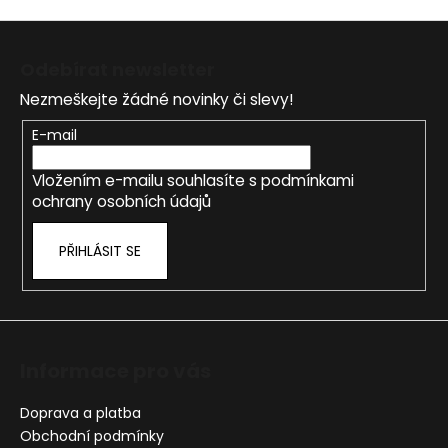
v
ý
Z
p
á
i
Odebírat newsletter
p
s
Nezmeškejte žádné novinky či slevy!
a
u
t
E-mail
í
Vložením e-mailu souhlasíte s
podmínkami
ochrany osobních údajů
PŘIHLÁSIT SE
Informace pro vás
Doprava a platba
Obchodní podmínky