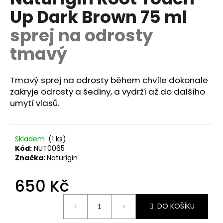
je
a
Up Dark Brown 75 ml
0,0
z
j
sprej na odrosty
5
í
hvězdiček.
tmavý
t
?
Tmavý sprej na odrosty během chvíle dokonale
zakryje odrosty a šediny, a vydrží až do dalšího
umytí vlasů.
HLEDAT
Skladem
(1 ks)
Kód:
NUT0065
D
Značka:
Naturigin
o
p
650 Kč
o
Měrná
r
DO KOŠÍKU
cena:
u