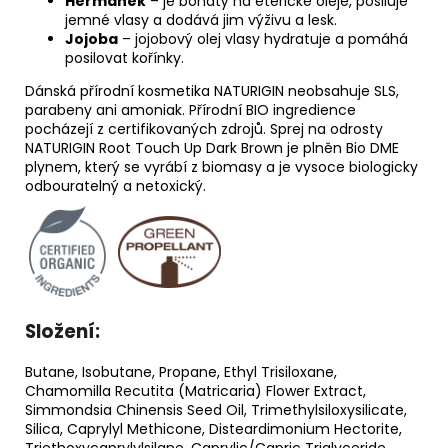
Heřmánek
– je bohatý na éterické oleje, posiluje
jemné vlasy a dodává jim výživu a lesk.
Jojoba
– jojobový olej vlasy hydratuje a pomáhá
posilovat kořínky.
Dánská přírodní kosmetika NATURIGIN neobsahuje SLS,
parabeny ani amoniak. Přírodní BIO ingredience
pocházejí z certifikovaných zdrojů. Sprej na odrosty
NATURIGIN Root Touch Up Dark Brown je plněn Bio DME
plynem, který se vyrábí z biomasy a je vysoce biologicky
odbouratelný a netoxický.
Složení:
Butane, Isobutane, Propane, Ethyl Trisiloxane,
Chamomilla Recutita (Matricaria) Flower Extract,
Simmondsia Chinensis Seed Oil, Trimethylsiloxysilicate,
Silica, Caprylyl Methicone, Disteardimonium Hectorite,
Triethoxycaprylylsilane, Caprylic/Capric Triglyceride,