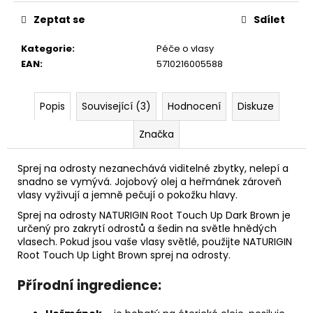
č
u
Zeptat se
Sdílet
j
e
Kategorie
:
Péče o vlasy
m
EAN
:
5710216005588
e
Popis
Související (3)
Hodnocení
Diskuze
MARGARET
DABBS
Značka
LONDON
PURE
REPAIRING
Sprej na odrosty nezanechává viditelné zbytky, nelepí a
HAND
snadno se vymývá. Jojobový olej a heřmánek zároveň
CREAM
vlasy vyživují a jemně pečují o pokožku hlavy.
200
ML
Sprej na odrosty NATURIGIN Root Touch Up Dark Brown je
REGENERAČNÍ
určený pro zakrytí odrostů a šedin na světle hnědých
KRÉM
vlasech. Pokud jsou vaše vlasy světlé, použijte NATURIGIN
NA
Root Touch Up Light Brown sprej na odrosty.
RUCE
1
Přírodní ingredience:
090
Kč