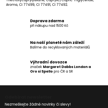
Aroma, CI 77499, CI 77491, CI 77492.
Doprava zdarma
při nákupu nad 1500 Kč
Na naší planetě nám záleží
Balíme do recyklovaných materiálů
Výhradní dovozce
značek
Margaret Dabbs London a
Oro si Spello
pro ČR a SR
Z
á
Odebírat newsletter
p
Nezmeškejte žádné novinky či slevy!
a