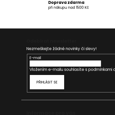
Doprava zdarma
při nákupu nad 1500 Kč
Z
á
Odebírat newsletter
p
Nezmeškejte žádné novinky či slevy!
a
t
E-mail
í
Vložením e-mailu souhlasíte s
podmínkami o
PŘIHLÁSIT SE
Informace pro vás