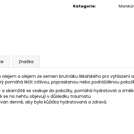
NAIL&CUTICLE SERUM PEN/ SÉRUM NA
150 ML
HYDRATA
cena:
NEHTY 15 ML
REGENERAČNÍ SÉRUM NA
Kategorie
:
Manikú
790 Kč
NEHTY A NEHTOVOU KŮŽIČKU
530 Kč
ze
Značka
ým olejem a olejem ze semen brutnáku lékařského pro vyhlazení a
erý pomáhá léčit citlivou, popraskanou nebo podrážděnou pokož
tný a okamžitě se vsakuje do pokožky, pomáhá hydratovat a zm
eré se na nehtu objevují v důsledku traumatu.
kován denně, aby byla kůžička hydratovaná a zdravá.