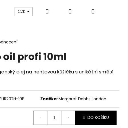
Hledat
Přihlášení
Nákupní
asy
%Akce
Značky
CZK
košík
odnocení
 oil profi 10ml
anský olej na nehtovou kůžičku s unikátní směsí
PUR202H-10P
Značka:
Margaret Dabbs London
DO KOŠÍKU
MOISTURIZING BODY OIL