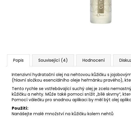
PILNÍK NA PATY + 2 NÁHRADNÍ BRUSNÉ
PAPÍRKY
833 Kč
Původně:
1 190 Kč
Popis
Související (4)
Hodnocení
Disku
Intenzivní hydratační olej na nehtovou kůžičku s jojobov
(hlavní složkou esenciálního oleje heřmánku pravého), kt
Tento rychle se vstřebávající suchý olej je zcela nemas
kůžičku a nehty. Může také pomoci snížit „bílé skvrny“, kt
Pomocí válečku pro snadnou aplikaci by měl být olej apli
Použití:
Nanášejte malé množství na kůžičku kolem nehtů