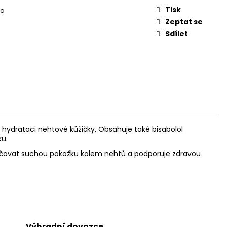
ČNÍ TĚLOVÝ OLEJ
Tisk
ra
Zeptat se
Sdílet
 hydrataci nehtové kůžičky. Obsahuje také bisabolol
ku.
ěkčovat suchou pokožku kolem nehtů a podporuje zdravou
Výhradní dovozce