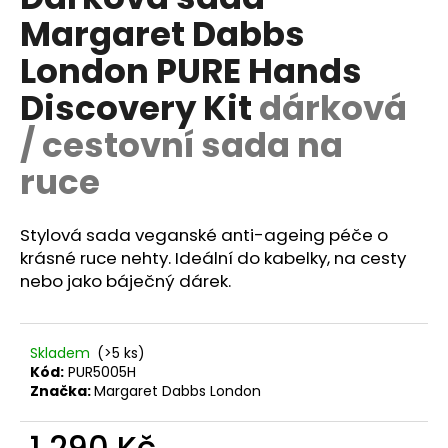
je
a
Margaret Dabbs
0,0
z
j
London PURE Hands
5
í
hvězdiček.
Discovery Kit
dárková
t
?
/ cestovní sada na
ruce
HLEDAT
Stylová sada veganské anti-ageing péče o
krásné ruce nehty. Ideální do kabelky, na cesty
nebo jako báječný dárek.
D
o
Skladem
(>5 ks)
p
Kód:
PUR5005H
o
Značka:
Margaret Dabbs London
r
u
1 290 Kč