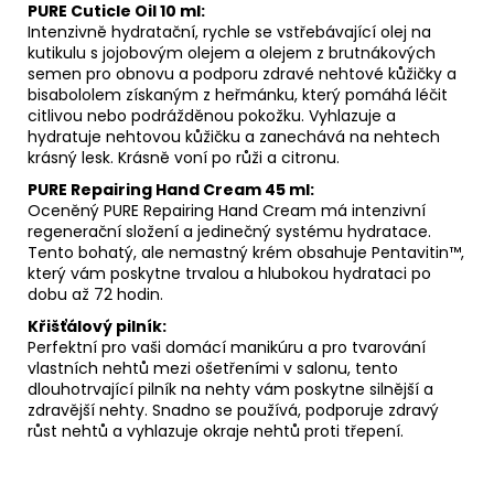
PURE Cuticle Oil 10 ml:
Intenzivně hydratační, rychle se vstřebávající olej na
kutikulu s jojobovým olejem a olejem z brutnákových
semen pro obnovu a podporu zdravé nehtové kůžičky a
bisabololem získaným z heřmánku, který pomáhá léčit
citlivou nebo podrážděnou pokožku. Vyhlazuje a
hydratuje nehtovou kůžičku a zanechává na nehtech
krásný lesk. Krásně voní po růži a citronu.
PURE Repairing Hand Cream 45 ml:
Oceněný PURE Repairing Hand Cream má intenzivní
regenerační složení a jedinečný systému hydratace.
Tento bohatý, ale nemastný krém obsahuje Pentavitin™,
který vám poskytne trvalou a hlubokou hydrataci po
dobu až 72 hodin.
Křišťálový pilník:
Perfektní pro vaši domácí manikúru a pro tvarování
vlastních nehtů mezi ošetřeními v salonu, tento
dlouhotrvající pilník na nehty vám poskytne silnější a
zdravější nehty. Snadno se používá, podporuje zdravý
růst nehtů a vyhlazuje okraje nehtů proti třepení.