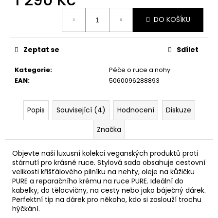
č
u
Měrná
DO KOŠÍKU
cena:
j
e
m
Zeptat se
Sdílet
e
Kategorie
:
Péče o ruce a nohy
EAN
:
5060096288893
NÁHRADNÍ
BRUSNÉ
POLŠTÁŘKY
NA
Popis
Související (4)
Hodnocení
Diskuze
PILNÍK
NA
Značka
NOHY
PROFI
-
Objevte naši luxusní kolekci veganských produktů proti
20
stárnutí pro krásné ruce. Stylová sada obsahuje cestovní
KS
velikosti křišťálového pilníku na nehty, oleje na kůžičku
850
PURE a reparačního krému na ruce PURE. Ideální do
Kč
kabelky, do tělocvičny, na cesty nebo jako báječný dárek.
Perfektní tip na dárek pro někoho, kdo si zaslouží trochu
hýčkání.