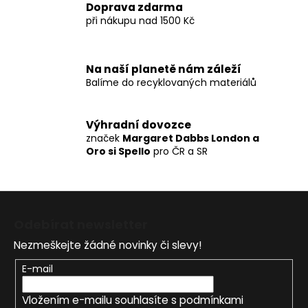
Doprava zdarma
při nákupu nad 1500 Kč
Na naší planetě nám záleží
Balíme do recyklovaných materiálů
Výhradní dovozce
značek
Margaret Dabbs London a
Oro si Spello
pro ČR a SR
Z
á
Odebírat newsletter
p
Nezmeškejte žádné novinky či slevy!
a
t
E-mail
í
Vložením e-mailu souhlasíte s
podmínkami