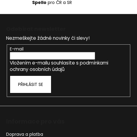
Spello
pro ČR a SR
Z
á
Odebírat newsletter
p
Nezmeškejte žádné novinky či slevy!
a
t
E-mail
í
Vložením e-mailu souhlasíte s
podmínkami
ochrany osobních údajů
PŘIHLÁSIT SE
Informace pro vás
Doprava a platba