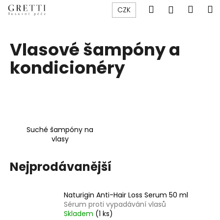
K
Přejít
Hledat
Náku
M
Přihlášen
CZK
na
o
obsah
Zpět
Zpět
košík
š
í
Vlasové šampóny a
C
k
kondicionéry
o
p
o
t
ř
e
Suché šampóny na
vlasy
b
u
Nejprodávanější
j
e
t
Naturigin Anti-Hair Loss Serum 50 ml
e
Sérum proti vypadávání vlasů
Skladem
(1 ks)
n