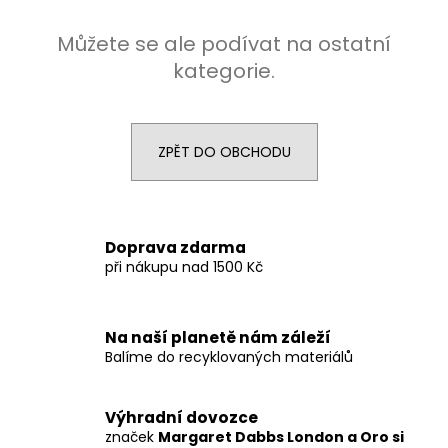
č
u
Můžete se ale podívat na ostatní
j
e
kategorie.
m
e
ZPĚT DO OBCHODU
PURE
FOOT
OIL
PROFI
200
Doprava zdarma
ML
při nákupu nad 1500 Kč
1
790
Kč
Na naší planetě nám záleží
Balíme do recyklovaných materiálů
Výhradní dovozce
značek
Margaret Dabbs London a Oro si