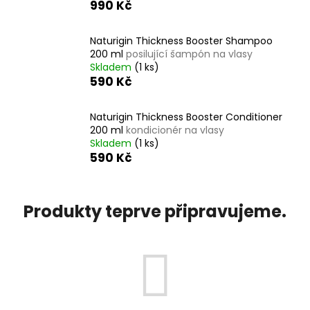
990 Kč
a
j
Naturigin Thickness Booster Shampoo
í
200 ml
posilující šampón na vlasy
t
Skladem
(1 ks)
590 Kč
?
Naturigin Thickness Booster Conditioner
200 ml
kondicionér na vlasy
Skladem
(1 ks)
590 Kč
HLEDAT
Produkty teprve připravujeme.
D
o
p
o
r
u