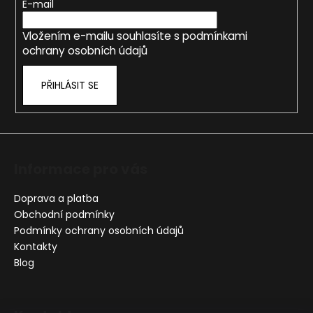
t
E-mail
a
í
j
Vložením e-mailu souhlasíte s
podmínkami
í
ochrany osobních údajů
t
PŘIHLÁSIT SE
?
HLEDAT
Informace pro vás
Doprava a platba
Obchodní podmínky
D
Podmínky ochrany osobních údajů
o
Kontakty
p
Blog
o
r
u