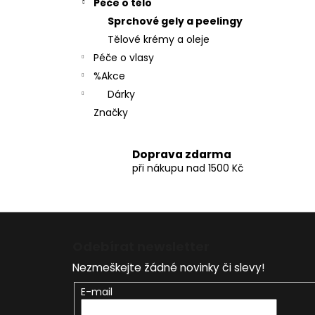
Péče o tělo
a
Sprchové gely a peelingy
n
Tělové krémy a oleje
e
Péče o vlasy
l
%Akce
Dárky
Značky
Doprava zdarma
při nákupu nad 1500 Kč
Z
á
Odebírat newsletter
p
Nezmeškejte žádné novinky či slevy!
a
t
E-mail
í