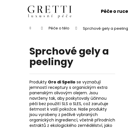
K
Přejít
na
o
Péče o ruc
obsah
Zpět
Zpět
š
do
do
í
Domů
Péče o tělo
Sprchové gely a peelin
k
obchodu
obchodu
Sprchové gely a
peelingy
Produkty
Oro di Spello
se vyznačují
jemností receptury s organickým extra
panenským olivovým olejem. Jsou
navrženy tak, aby poskytovaly účinnou
péči bez použití SLS a SLES, což zaručuje
šetrnost k vaší pokožce. Naše produkty
jsou vyrobeny z pečlivě vybraných
organických ingrediencí, včetně přírodních
MARGARET DABBS LONDON FOOT FILE/
extraktů z ekologického zemědělství, jako