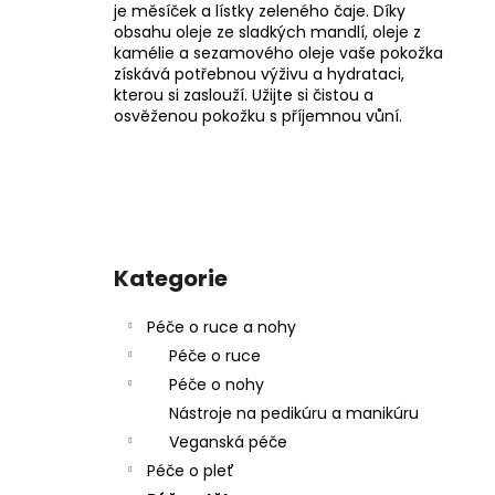
PILNÍK NA PATY + 2 NÁHRADNÍ BRUSNÉ
je měsíček a lístky zeleného čaje. Díky
PAPÍRKY
obsahu oleje ze sladkých mandlí, oleje z
833 Kč
kamélie a sezamového oleje vaše pokožka
Původně:
1 190 Kč
získává potřebnou výživu a hydrataci,
kterou si zaslouží. Užijte si čistou a
osvěženou pokožku s příjemnou vůní.
P
o
Kategorie
Přeskočit
s
kategorie
t
Péče o ruce a nohy
r
Péče o ruce
a
Péče o nohy
n
Nástroje na pedikúru a manikúru
n
Veganská péče
í
Péče o pleť
p