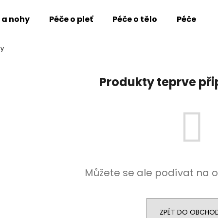
e a nohy
Péče o pleť
Péče o tělo
Péče o vl
gy
Co potřebujete najít?
Produkty teprve př
HLEDAT
Doporučujeme
Můžete se ale podívat na o
MARGARET DABBS LONDON
ORO DI SPELLO 
ZPĚT DO OBCHO